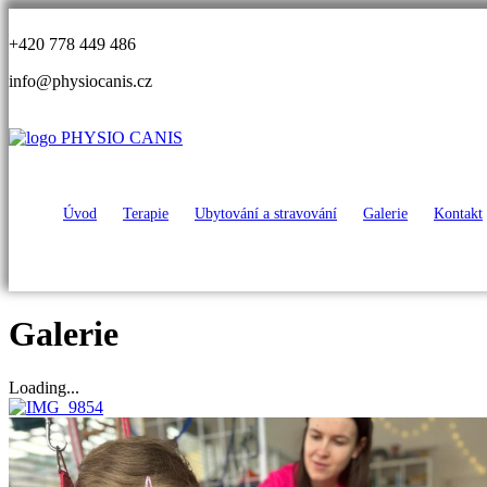
+420 778 449 486
info@physiocanis.cz
Úvod
Terapie
Ubytování a stravování
Galerie
Kontakt
Galerie
Loading...