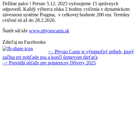
Držíme palce ! Presne 5.12. 2025 vylosujeme 15 správnych
odpovedí. Každý výherca získa 2 hodiny cvičenia v dynamickom
závesnom systéme Pragma, v celkovej hodnote 200 eur. Termíny
cvičení sú až do 28.2.2026.
Štatút súťaže
www.physiocanis.sk
Zdieľaj na Facebooku
Navigácia
Previous
<–
Physio Canis je výnimočný príbeh, ktorý
post:
začína pri pohľade psa a končí úsmevom dieťaťa
v
Next
–>
Pravidlá súťaže pre poistencov Dôvery 2025
článku
post: