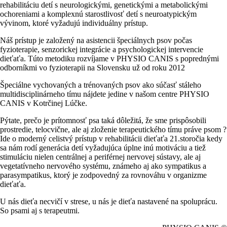
rehabilitáciu detí s neurologickými, genetickými a metabolickými
ochoreniami a komplexnú starostlivosť detí s neuroatypickým
vývinom, ktoré vyžadujú individuálny prístup.
Náš prístup je založený na asistencii špeciálnych psov počas
fyzioterapie, senzorickej integrácie a psychologickej intervencie
dieťaťa. Túto metodiku rozvíjame v PHYSIO CANIS s poprednými
odborníkmi vo fyzioterapii na Slovensku už od roku 2012
Špeciálne vychovaných a trénovaných psov ako súčasť stáleho
multidisciplinárneho tímu nájdete jedine v našom centre PHYSIO
CANIS v Kotrčinej Lúčke.
Pýtate, prečo je prítomnosť psa taká dôležitá, že sme prispôsobili
prostredie, telocvične, ale aj zloženie terapeutického tímu práve psom ?
Ide o moderný celistvý prístup v rehabilitácii dieťaťa 21.storočia kedy
sa nám rodí generácia detí vyžadujúca úplne inú motiváciu a tiež
stimuláciu nielen centrálnej a periférnej nervovej sústavy, ale aj
vegetatívneho nervového systému, známeho aj ako sympatikus a
parasympatikus, ktorý je zodpovedný za rovnováhu v organizme
dieťaťa.
U nás dieťa necvičí v strese, u nás je dieťa nastavené na spoluprácu.
So psami aj s terapeutmi.